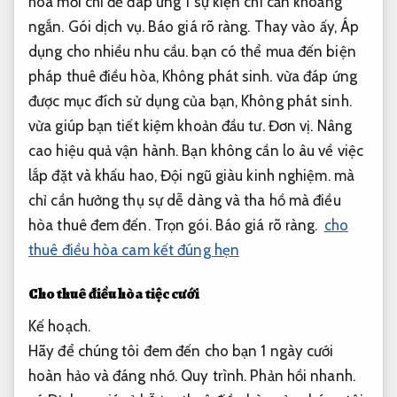
hòa mới chỉ để đáp ứng 1 sự kiện chỉ cần khoảng
ngắn.
Gói dịch vụ.
Báo giá rõ ràng.
Thay vào ấy,
Áp
dụng cho nhiều nhu cầu.
bạn có thể mua đến biện
pháp thuê điều hòa,
Không phát sinh.
vừa đáp ứng
được mục đích sử dụng của bạn,
Không phát sinh.
vừa giúp bạn tiết kiệm khoản đầu tư.
Đơn vị.
Nâng
cao hiệu quả vận hành.
Bạn không cần lo âu về việc
lắp đặt và khấu hao,
Đội ngũ giàu kinh nghiệm.
mà
chỉ cần hưởng thụ sự dễ dàng và tha hồ mà điều
hòa thuê đem đến.
Trọn gói.
Báo giá rõ ràng.
cho
thuê điều hòa cam kết đúng hẹn
Cho thuê điều hòa tiệc cưới
Kế hoạch.
Hãy để chúng tôi đem đến cho bạn 1 ngày cưới
hoàn hảo và đáng nhớ.
Quy trình.
Phản hồi nhanh.