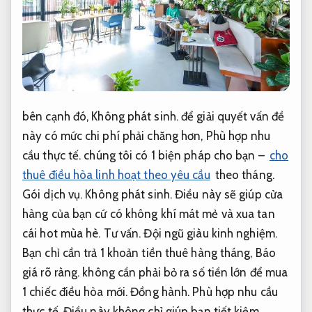
bên cạnh đó,
Không phát sinh.
để giải quyết vấn đề
này có mức chi phí phải chăng hơn,
Phù hợp nhu
cầu thực tế.
chúng tôi có 1 biện pháp cho bạn –
cho
thuê điều hòa linh hoạt theo yêu cầu
theo tháng.
Gói dịch vụ.
Không phát sinh.
Điều này sẽ giúp cửa
hàng của bạn cứ có không khí mát mẻ và xua tan
cái hot mùa hè.
Tư vấn.
Đội ngũ giàu kinh nghiệm.
Bạn chỉ cần trả 1 khoản tiền thuê hàng tháng,
Báo
giá rõ ràng.
không cần phải bỏ ra số tiền lớn để mua
1 chiếc điều hòa mới.
Đồng hành.
Phù hợp nhu cầu
thực tế.
Điều này không chỉ giúp bạn tiết kiệm