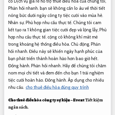
có Dịch vụ giá rẻ hỗ trợ thuê điều hòa của chúng tôi,
Phản hồi nhanh.
bạn sẽ không cần lo âu về thời tiết
nóng bức dưới ngày công ty tiệc cưới vào mùa hè.
Nhân sự.
Phù hợp nhu cầu thực tế.
Chúng tôi cam
kết tạo ra 1 không gian tiệc cưới đẹp và lộng lẫy,
Phù
hợp nhu cầu thực tế.
cộng có không khí mát mẻ
trong khoảng hệ thống điều hòa.
Chủ động.
Phản
hồi nhanh.
Điều này sẽ khiến ngày hạnh phúc của
bạn phát triển thành hoàn hảo hơn bao giờ hết.
Đồng hành.
Phản hồi nhanh.
Hãy để chúng tôi chăm
nom mọi chi tiết và đem đến cho bạn 1 trải nghiệm
tiệc cưới hoàn hảo.
Đồng hành.
Áp dụng cho nhiều
nhu cầu.
cho thuê điều hòa đúng quy trình
Cho thuê điều hòa công ty sự kiện –
Event
Tiết kiệm
ngân sách.