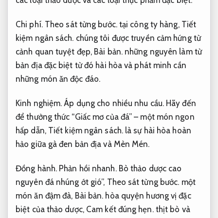
Chi phí.
Theo sát từng bước.
tại công ty hàng,
Tiết
kiệm ngân sách.
chúng tôi được truyền cảm hứng từ
cảnh quan tuyệt đẹp,
Bài bản.
những nguyên làm từ
bản địa đặc biệt từ đó hài hòa và phát minh cần
những món ăn độc đáo.
Kinh nghiệm.
Áp dụng cho nhiều nhu cầu.
Hãy đến
để thưởng thức “Giấc mơ của đá” – một món ngon
hấp dẫn,
Tiết kiệm ngân sách.
là sự hài hòa hoàn
hảo giữa gà đen bản địa và Mèn Mén.
Đồng hành.
Phản hồi nhanh.
Bò thảo dược cao
nguyên đá nhúng ớt gió”,
Theo sát từng bước.
một
món ăn đậm đà,
Bài bản.
hòa quyện hương vị đặc
biệt của thảo dược,
Cam kết đúng hẹn.
thịt bò và