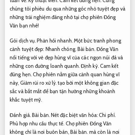
tuần về.
Kỹ thuật viên.
Cam kết đúng hẹn.
Cùng
chúng tôi phiêu du qua những góc nhỏ tuyệt đẹp và
những trải nghiệm đáng nhớ tại chợ phiên Đồng
Văn bạn nhé!
Gói dịch vụ.
Phản hồi nhanh.
Một bức tranh phong
cảnh tuyệt đẹp:
Nhanh chóng.
Bài bản.
Đồng Văn
nổi tiếng với vẻ đẹp hùng vĩ của các ngọn núi đá và
những con đường loanh quanh.
Định kỳ.
Cam kết
đúng hẹn.
Chợ phiên nằm giữa cảnh quan hùng vĩ
này,
Giảm rủi ro xử lý.
tạo bởi một không gian đặc
sắc và bắt mắt để bạn tận hưởng những khoảnh
khắc tuyệt mỹ.
Đánh giá.
Bài bản.
Nét đặc biệt văn hóa:
Chi phí.
Phù hợp nhu cầu thực tế.
Chợ phiên Đồng Văn
không chỉ là nơi buôn bán,
Bài bản.
mà còn là nơi