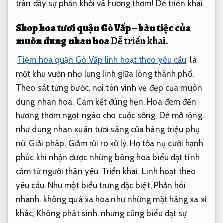
tràn đầy sự phấn khởi và hương thơm!
Dễ triển khai.
Shop hoa tươi quận Gò Vấp – bàn tiệc của
muôn dung nhan hoa
Dễ triển khai.
Tiệm hoa quận Gò Vấp linh hoạt theo yêu cầu
là
một khu vườn nhỏ lung linh giữa lòng thành phố,
Theo sát từng bước.
nơi tôn vinh vẻ đẹp của muôn
dung nhan hoa.
Cam kết đúng hẹn.
Hoa đem đến
hương thơm ngọt ngào cho cuộc sống,
Dễ mở rộng.
như dung nhan xuân tươi sáng của hàng triệu phụ
nữ.
Giải pháp.
Giảm rủi ro xử lý.
Họ tỏa nụ cười hạnh
phúc khi nhận được những bông hoa biểu đạt tình
cảm từ người thân yêu.
Triển khai.
Linh hoạt theo
yêu cầu.
Như một biểu trưng đặc biệt,
Phản hồi
nhanh.
không quá xa hoa như những mặt hàng xa xỉ
khác,
Không phát sinh.
nhưng cũng biểu đạt sự