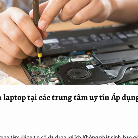
a laptop tại các trung tâm uy tín
Áp dụng
rung tâm đáng tin có đa dạng lợi ích,
Không phát sinh.
bao g