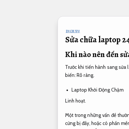
Bỏ
qua
nội
dung
DỊCH VỤ
Sửa chữa laptop 2
Khi nào nên đến sử
Trước khi tiến hành sang sửa 
biến:
Rõ ràng.
Laptop Khởi Động Chậm
Linh hoạt.
Một trong những vấn đề thường
cứng bị đầy, hoặc có phần mề