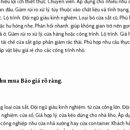
iều lợi ích thiết thực.
Chuyên viên.
Áp dụng cho nhiều nhu c
an đầu,
Giảm rủi ro xử lý.
tùy thuộc vào chất liệu và tình trạng
c.
Lộ trình.
Đội ngũ giàu kinh nghiệm.
Loại bỏ cửa sắt cũ,
Phù 
oặc hư hỏng nhẹ,
Phản hồi nhanh.
giúp không gian trở nên gọ
à ở,
Giảm rủi ro xử lý.
cửa hàng hoặc công trình.
Lộ trình.
Giá h
tái chế cửa sắt góp phần giảm rác thải,
Phù hợp nhu cầu thực 
 vật liệu giá rẻ cho các công trình nhỏ.
 thu mua
Báo giá rõ ràng.
 loại cửa sắt,
Đội ngũ giàu kinh nghiệm.
từ cửa cổng lớn,
Đội
h nghiệm.
cửa sổ,
Giá hợp lý.
cửa kéo dùng cho nhà kho,
Áp dụ
 công nghiệp như cửa nhà xưởng hay cửa container.
Khách h