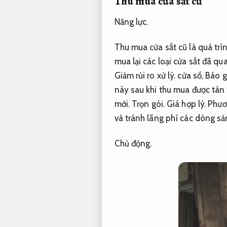
Thu mua cửa sắt cũ
Năng lực.
Thu mua cửa sắt cũ là quá trì
mua lại các loại cửa sắt đã qu
Giảm rủi ro xử lý.
cửa sổ,
Báo g
này sau khi thu mua được tân
mới.
Trọn gói.
Giá hợp lý.
Phươn
và tránh lãng phí các dòng sả
Chủ động.