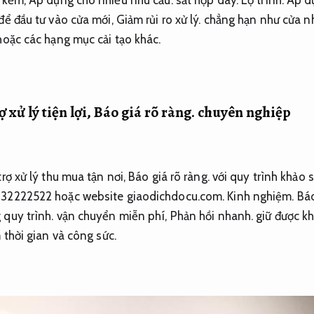
ạ kẽm,
Áp dụng cho nhiều nhu cầu.
sắt hộp dày.
Lộ trình.
Áp d
để đầu tư vào cửa mới,
Giảm rủi ro xử lý.
chẳng hạn như cửa n
oặc các hạng mục cải tạo khác.
 xử lý tiện lợi,
Báo giá rõ ràng.
chuyên nghiệp
rợ xử lý thu mua tận nơi,
Báo giá rõ ràng.
với quy trình khảo s
932222522 hoặc website giaodichdocu.com.
Kinh nghiệm.
Báo
quy trình.
vận chuyển miễn phí,
Phản hồi nhanh.
giữ được k
 thời gian và công sức.