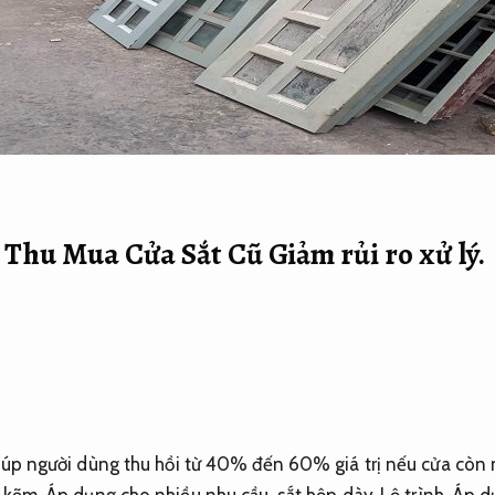
ụ Thu Mua Cửa Sắt Cũ
Giảm rủi ro xử lý.
giúp người dùng thu hồi từ 40% đến 60% giá trị nếu cửa còn