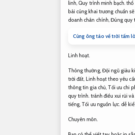
linh,
Quy trình minh bạch.
thổ 
bài cúng khai trương chuẩn sẽ
doanh chân chính,
Đúng quy t
Cúng ông táo về trời tấm l
Linh hoạt.
Thông thường,
Đội ngũ giàu k
trời đất,
Linh hoạt theo yêu cầ
thông tin gia chủ,
Tối ưu chi p
quy trình.
tránh điều xui rủi và
tiếng,
Tối ưu nguồn lực.
dễ kiể
Chuyên môn.
Bạn có thể viết tay hoặc in sẵ