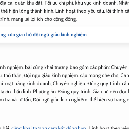
địa cai quản khu đất,
Tối ưu chi phí.
khu vực kinh doanh.
Nhân
 thể hiện lòng thành kính,
Linh hoạt theo yêu cầu.
lời thỉnh cầ
rình.
mang lại lợi ích cho cộng đồng.
òng của gia chủ đội ngũ giàu kinh nghiệm
inh nghiệm.
bài cúng khai trương bao gồm các phần:
Chuyên
u.
thổ thần,
Đội ngũ giàu kinh nghiệm.
cầu mong che chở;
Cam
hí.
mặt hàng kinh doanh;
Chuyên nghiệp.
Đúng quy trình.
cầu
 tạ ơn thần linh.
Phương án.
Đúng quy trình.
Gia chủ nên đọc 
m tra và từ tốn,
Đội ngũ giàu kinh nghiệm.
thể hiện sự trang 
n bài
cúng khai trương cam kết đúng hẹn
,
Linh hoạt theo yêu