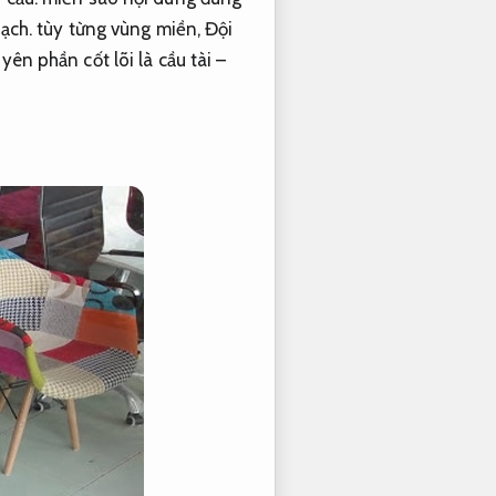
ạch.
tùy từng vùng miền,
Đội
ên phần cốt lõi là cầu tài –