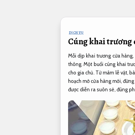
Bỏ
qua
nội
dung
DỊCH VỤ
Cúng khai trương d
Mỗi dịp khai trương cửa hàng, 
thông. Một buổi cúng khai trươ
cho gia chủ. Từ mâm lễ vật, b
hoạch mở cửa hàng mới, đừng 
được diễn ra suôn sẻ, đúng p