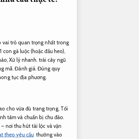
vai trò quan trọng nhất trong
1 con gà luộc (hoặc đầu heo),
háo,
Xử lý nhanh.
trái cây ngũ
ng mã.
Đánh giá.
Đúng quy
hong tục địa phương.
ao cho vừa đủ trang trọng,
Tối
ành tâm và chuẩn bị chu đáo.
– nơi thu hút tài lộc và vận
ạt theo yêu cầu
thường vào