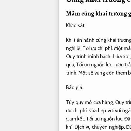
Mâm cúng khai trương 
Khảo sát.
Khi tiến hành cúng khai trươn
nghi lễ.
Tối ưu chi phí.
Một mâm
Quy trình minh bạch.
1 đĩa xôi
quả,
Tối ưu nguồn lực.
rượu tr
trình.
Một số vùng còn thêm 
Báo giá.
Tùy quy mô cửa hàng,
Quy trì
ưu chi phí.
vừa hợp với với ng
Cam kết.
Tối ưu nguồn lực.
Đặt
khí.
Dịch vụ chuyên nghiệp.
Đú