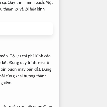
 sự.
Quy trình minh bạch.
Một
u thuận lợi và lời hứa kinh
 môn.
Tối ưu chi phí.
kính cáo
 kết.
Đúng quy trình.
nêu rõ
 xin buôn may bán đắt,
Đúng
bài cúng khai trương thành
nghiêm.
 cầu.
miễn sao nội dung đúng