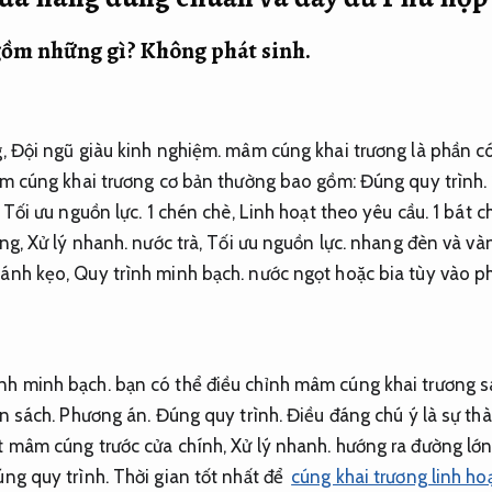
gồm những gì?
Không phát sinh.
g,
Đội ngũ giàu kinh nghiệm.
mâm cúng khai trương là phần có 
 cúng khai trương cơ bản thường bao gồm:
Đúng quy trình.
,
Tối ưu nguồn lực.
1 chén chè,
Linh hoạt theo yêu cầu.
1 bát c
ắng,
Xử lý nhanh.
nước trà,
Tối ưu nguồn lực.
nhang đèn và và
bánh kẹo,
Quy trình minh bạch.
nước ngọt hoặc bia tùy vào p
nh minh bạch.
bạn có thể điều chỉnh mâm cúng khai trương s
ân sách.
Phương án.
Đúng quy trình.
Điều đáng chú ý là sự th
 mâm cúng trước cửa chính,
Xử lý nhanh.
hướng ra đường lớn 
ng quy trình.
Thời gian tốt nhất để
cúng khai trương linh ho