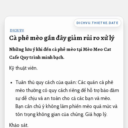
Bỏ
qua
nội
DICHVU.THIETKE.DATE
dung
DỊCH VỤ
Cà phê mèo gần đây giảm rủi ro xử lý
Những lưu ý khi đến cà phê mèo tại Mèo Meo Cat
Cafe
Quy trình minh bạch.
Kỹ thuật viên.
Tuân thủ quy cách của quán: Các quán cà phê
mèo thường có quy cách riêng để hỗ trợ bảo đảm
sự dễ chịu và an toàn cho cả các bạn và mèo.
Bạn cần chú ý không làm phiền mèo quá mức và
tôn trọng không gian của chúng.
Giá hợp lý.
Khảo sát.