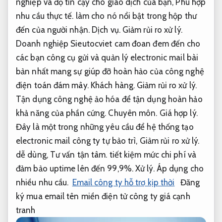
nghiệp và độ tin cậy cho giao dịch của bạn,
Phù hợp
nhu cầu thực tế.
làm cho nó nổi bật trong hộp thư
đến của người nhận.
Dịch vụ.
Giảm rủi ro xử lý.
Doanh nghiệp Sieutocviet cam đoan đem đến cho
các bạn công cụ gửi và quản lý electronic mail bài
bản nhất mang sự giúp đỡ hoàn hảo của công nghệ
điện toán đám mây.
Khách hàng.
Giảm rủi ro xử lý.
Tận dụng công nghệ ảo hóa để tận dụng hoàn hảo
khả năng của phần cứng.
Chuyên môn.
Giá hợp lý.
Đây là một trong những yêu cầu để hệ thống tạo
electronic mail công ty tự bảo trì,
Giảm rủi ro xử lý.
dễ dùng,
Tư vấn tận tâm.
tiết kiệm mức chi phí và
đảm bảo uptime lên đến 99,9%.
Xử lý.
Áp dụng cho
nhiều nhu cầu.
Email công ty hỗ trợ kịp thời
Đăng
ký mua email tên miền điện tử công ty giá cạnh
tranh