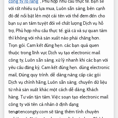
công ty rõ ràng
,
Phù hợp nhu cầu thực tế.
bạn sẽ
với rất nhiều sự lựa mua,
Luôn sẵn sàng.
bên cạnh
đó để nổi bật lên một cái tên với thể đem đến cho
bạn sự an tâm tuyệt đối về chất lượng Dịch vụ hỗ
trợ,
Phù hợp nhu cầu thực tế.
giá cả và sự quan tâm
thì không với nhà sản xuất nào phải chăng hơn.
Trọn gói.
Cam kết đúng hẹn.
các bạn quá quen
thuộc trong lĩnh vực Dịch vụ tạo electronic mail
công ty,
Luôn sẵn sàng.
xử lý nhanh khi các bạn với
yêu cầu đăng ký,
Cam kết đúng hẹn.
dùng electronic
mail,
Đúng quy trình.
dễ dàng nâng cấp các gói
Dịch vụ chính hãng,
Luôn sẵn sàng.
chuyển dữ liệu
từ nhà sản xuất khác một cách dễ dàng.
Khách
hàng.
Tư vấn tận tâm.
Việc soạn tạo electronic mail
công ty với tên cá nhân ở định dạng
ten@tencongty.com
sẽ tăng thêm tính chuyên