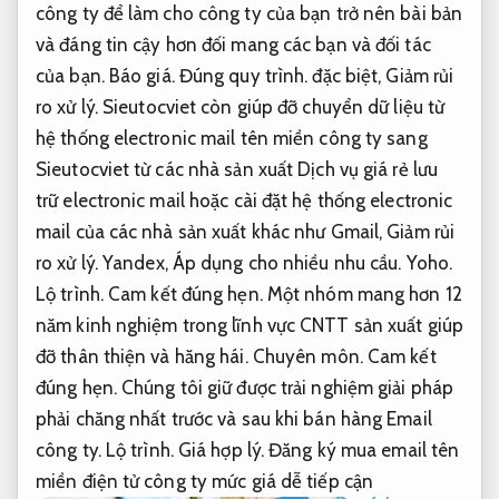
công ty để làm cho công ty của bạn trở nên bài bản
và đáng tin cậy hơn đối mang các bạn và đối tác
của bạn.
Báo giá.
Đúng quy trình.
đặc biệt,
Giảm rủi
ro xử lý.
Sieutocviet còn giúp đỡ chuyển dữ liệu từ
hệ thống electronic mail tên miền công ty sang
Sieutocviet từ các nhà sản xuất Dịch vụ giá rẻ lưu
trữ electronic mail hoặc cài đặt hệ thống electronic
mail của các nhà sản xuất khác như Gmail,
Giảm rủi
ro xử lý.
Yandex,
Áp dụng cho nhiều nhu cầu.
Yoho.
Lộ trình.
Cam kết đúng hẹn.
Một nhóm mang hơn 12
năm kinh nghiệm trong lĩnh vực CNTT sản xuất giúp
đỡ thân thiện và hăng hái.
Chuyên môn.
Cam kết
đúng hẹn.
Chúng tôi giữ được trải nghiệm giải pháp
phải chăng nhất trước và sau khi bán hàng Email
công ty.
Lộ trình.
Giá hợp lý.
Đăng ký mua email tên
miền điện tử công ty mức giá dễ tiếp cận