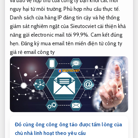
và bảo vệ hộp thư của công ty bạn khỏi các mối
nguy hại từ môi trường.
Phù hợp nhu cầu thực tế.
Danh sách cửa hàng IP đáng tin cậy và hệ thống
giám sát nghiêm ngặt của Sieutocviet cải thiện khả
năng gửi electronic mail tới 99,9%.
Cam kết đúng
hẹn.
Đăng ký mua email tên miền điện tử công ty
giá rẻ email công ty
Đồ cúng ông công ông táo được tấm lòng của
chủ nhà linh hoạt theo yêu cầu