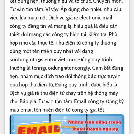
kết đúng hẹn.
thương hiệu và tổ chức.
Chuyên môn.
Tư vấn tận tâm.
Vì vậy,
Áp dụng cho nhiều nhu cầu.
việc lựa mua một Dịch vụ giá rẻ electronic mail
công ty đáng tin và mang lại hiệu quả là điều cần
thiết đối mang các công ty hiện tại.
Kiểm tra.
Phù
hợp nhu cầu thực tế.
Thư điện tử công ty thường
dùng một tên miền duy nhất với dạng
sontungmtp@sieutocviet.com
,
Đúng quy trình.
thường là tennguoidung@tencongty,
Cam kết đúng
hẹn.
nhằm mục đích trao đổi thông báo trực tuyến
qua hộp thư điện tử,
Đúng quy trình.
được hiểu là
Dịch vụ giá rẻ thư điện tử chạy trên hệ thống máy
chủ.
Báo giá.
Tư vấn tận tâm.
Email công ty Đăng ký
mua email tên miền điện tử công ty giá tốt