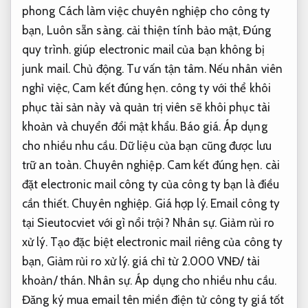
phong Cách làm việc chuyên nghiệp cho công ty
bạn,
Luôn sẵn sàng.
cải thiện tính bảo mật,
Đúng
quy trình.
giúp electronic mail của bạn không bị
junk mail.
Chủ động.
Tư vấn tận tâm.
Nếu nhân viên
nghỉ việc,
Cam kết đúng hẹn.
công ty với thể khôi
phục tài sản này và quản trị viên sẽ khôi phục tài
khoản và chuyển đổi mật khẩu.
Báo giá.
Áp dụng
cho nhiều nhu cầu.
Dữ liệu của bạn cũng được lưu
trữ an toàn.
Chuyên nghiệp.
Cam kết đúng hẹn.
cài
đặt electronic mail công ty của công ty bạn là điều
cần thiết.
Chuyên nghiệp.
Giá hợp lý.
Email công ty
tại Sieutocviet với gì nổi trội?
Nhân sự.
Giảm rủi ro
xử lý.
Tạo đặc biệt electronic mail riêng của công ty
bạn,
Giảm rủi ro xử lý.
giá chỉ từ 2.000 VNĐ/ tài
khoản/ thán.
Nhân sự.
Áp dụng cho nhiều nhu cầu.
Đăng ký mua email tên miền điện tử công ty giá tốt