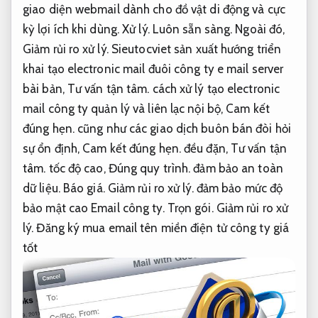
giao diện webmail dành cho đồ vật di động và cực
kỳ lợi ích khi dùng.
Xử lý.
Luôn sẵn sàng.
Ngoài đó,
Giảm rủi ro xử lý.
Sieutocviet sản xuất hướng triển
khai tạo electronic mail đuôi công ty e mail server
bài bản,
Tư vấn tận tâm.
cách xử lý tạo electronic
mail công ty quản lý và liên lạc nội bộ,
Cam kết
đúng hẹn.
cũng như các giao dịch buôn bán đòi hỏi
sự ổn định,
Cam kết đúng hẹn.
đều đặn,
Tư vấn tận
tâm.
tốc độ cao,
Đúng quy trình.
đảm bảo an toàn
dữ liệu.
Báo giá.
Giảm rủi ro xử lý.
đảm bảo mức độ
bảo mật cao Email công ty.
Trọn gói.
Giảm rủi ro xử
lý.
Đăng ký mua email tên miền điện tử công ty giá
tốt