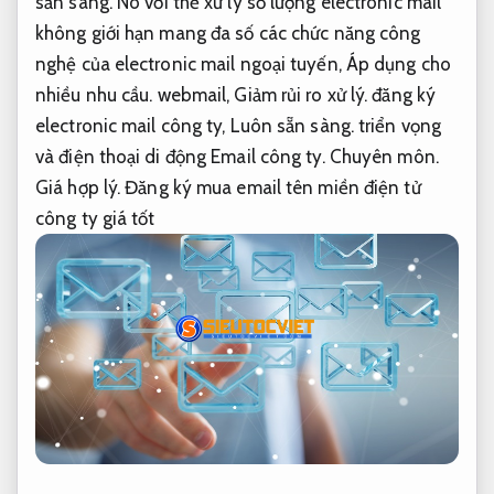
sẵn sàng.
Nó với thể xử lý số lượng electronic mail
không giới hạn mang đa số các chức năng công
nghệ của electronic mail ngoại tuyến,
Áp dụng cho
nhiều nhu cầu.
webmail,
Giảm rủi ro xử lý.
đăng ký
electronic mail công ty,
Luôn sẵn sàng.
triển vọng
và điện thoại di động Email công ty.
Chuyên môn.
Giá hợp lý.
Đăng ký mua email tên miền điện tử
công ty giá tốt