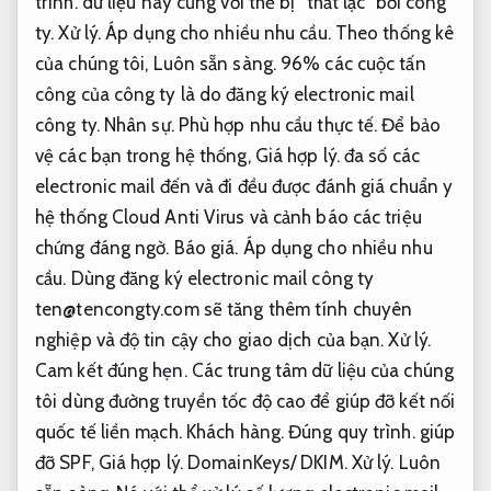
trình.
dữ liệu này cũng với thể bị “thất lạc” bởi công
ty.
Xử lý.
Áp dụng cho nhiều nhu cầu.
Theo thống kê
của chúng tôi,
Luôn sẵn sàng.
96% các cuộc tấn
công của công ty là do đăng ký electronic mail
công ty.
Nhân sự.
Phù hợp nhu cầu thực tế.
Để bảo
vệ các bạn trong hệ thống,
Giá hợp lý.
đa số các
electronic mail đến và đi đều được đánh giá chuẩn y
hệ thống Cloud Anti Virus và cảnh báo các triệu
chứng đáng ngờ.
Báo giá.
Áp dụng cho nhiều nhu
cầu.
Dùng đăng ký electronic mail công ty
ten@tencongty.com
sẽ tăng thêm tính chuyên
nghiệp và độ tin cậy cho giao dịch của bạn.
Xử lý.
Cam kết đúng hẹn.
Các trung tâm dữ liệu của chúng
tôi dùng đường truyền tốc độ cao để giúp đỡ kết nối
quốc tế liền mạch.
Khách hàng.
Đúng quy trình.
giúp
đỡ SPF,
Giá hợp lý.
DomainKeys/ DKIM.
Xử lý.
Luôn