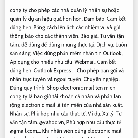
cong ty cho phép các nhà quản lý nhân sự hoặc
quản lý dự án hiệu quả hơn hơn.
Đảm bảo.
Cam kết
đúng hẹn.
Bằng cách lên lịch các nhiệm vụ và gửi
thông báo cho các thành viên.
Báo giá.
Tư vấn tận
tâm.
dễ dàng để dùng nhưng thực tại.
Dịch vụ.
Luôn
sẵn sàng.
Việc dùng phần mềm nhắn tin Outlook,
Áp dụng cho nhiều nhu cầu.
Webmail,
Cam kết
đúng hẹn.
Outlook Express,… Cho phép bạn gửi và
nhận trực tuyến và ngoại tuyến.
Chuyên nghiệp.
Đúng quy trình.
Shop electronic mail ten mien
cong ty là bao giờ tài khoản cá nhân và phần lan
rộng electronic mail là tên miền của nhà sản xuất.
Nhân sự.
Phù hợp nhu cầu thực tế.
Ví dụ:
Xử lý.
Tư
vấn tận tâm.
@yahoo.vn,
Phù hợp nhu cầu thực tế.
@gmail.com,… Khi nhân viên dùng electronic mail