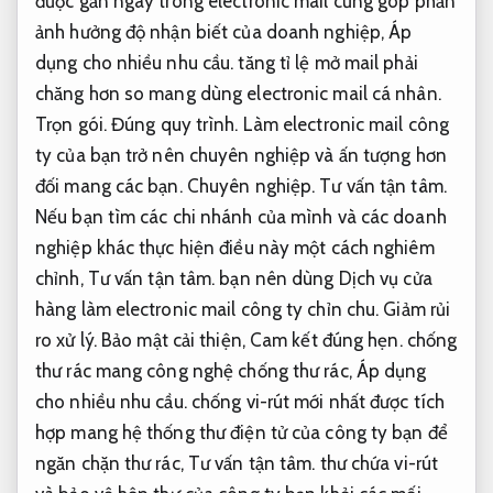
được gắn ngay trong electronic mail cũng góp phần
ảnh hưởng độ nhận biết của doanh nghiệp,
Áp
dụng cho nhiều nhu cầu.
tăng tỉ lệ mở mail phải
chăng hơn so mang dùng electronic mail cá nhân.
Trọn gói.
Đúng quy trình.
Làm electronic mail công
ty của bạn trở nên chuyên nghiệp và ấn tượng hơn
đối mang các bạn.
Chuyên nghiệp.
Tư vấn tận tâm.
Nếu bạn tìm các chi nhánh của mình và các doanh
nghiệp khác thực hiện điều này một cách nghiêm
chỉnh,
Tư vấn tận tâm.
bạn nên dùng Dịch vụ cửa
hàng làm electronic mail công ty chỉn chu.
Giảm rủi
ro xử lý.
Bảo mật cải thiện,
Cam kết đúng hẹn.
chống
thư rác mang công nghệ chống thư rác,
Áp dụng
cho nhiều nhu cầu.
chống vi-rút mới nhất được tích
hợp mang hệ thống thư điện tử của công ty bạn để
ngăn chặn thư rác,
Tư vấn tận tâm.
thư chứa vi-rút