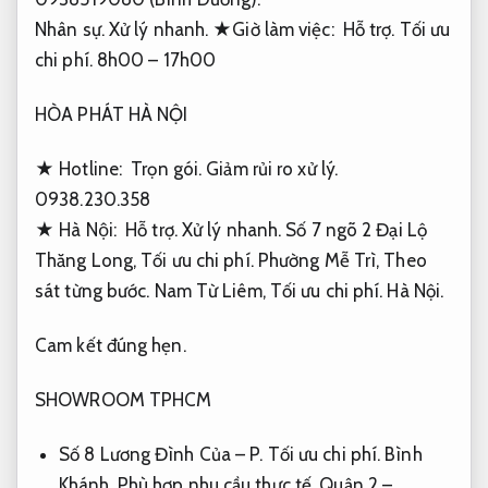
Nhân sự.
Xử lý nhanh.
★Giờ làm việc:
Hỗ trợ.
Tối ưu
chi phí.
8h00 – 17h00
HÒA PHÁT HÀ NỘI
★ Hotline:
Trọn gói.
Giảm rủi ro xử lý.
0938.230.358
★ Hà Nội:
Hỗ trợ.
Xử lý nhanh.
Số 7 ngõ 2 Đại Lộ
Thăng Long,
Tối ưu chi phí.
Phường Mễ Trì,
Theo
sát từng bước.
Nam Từ Liêm,
Tối ưu chi phí.
Hà Nội.
Cam kết đúng hẹn.
SHOWROOM TPHCM
Số 8 Lương Đình Của – P.
Tối ưu chi phí.
Bình
Khánh,
Phù hợp nhu cầu thực tế.
Quận 2 –