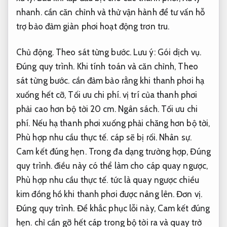
nhanh.
cần căn chỉnh và thử vận hành để tư vấn hỗ
trợ bảo đảm giàn phơi hoạt động trơn tru.
Chủ động.
Theo sát từng bước.
Lưu ý:
Gói dịch vụ.
Đúng quy trình.
Khi tính toán và căn chỉnh,
Theo
sát từng bước.
cần đảm bảo rằng khi thanh phơi hạ
xuống hết cỡ,
Tối ưu chi phí.
vị trí của thanh phơi
phải cao hơn bộ tời 20 cm.
Ngân sách.
Tối ưu chi
phí.
Nếu hạ thanh phơi xuống phải chăng hơn bộ tời,
Phù hợp nhu cầu thực tế.
cáp sẽ bị rối.
Nhân sự.
Cam kết đúng hẹn.
Trong đa dạng trường hợp,
Đúng
quy trình.
điều này có thể làm cho cáp quay ngược,
Phù hợp nhu cầu thực tế.
tức là quay ngược chiều
kim đồng hồ khi thanh phơi được nâng lên.
Đơn vị.
Đúng quy trình.
Để khắc phục lỗi này,
Cam kết đúng
hẹn.
chỉ cần gỡ hết cáp trong bộ tời ra và quay trở