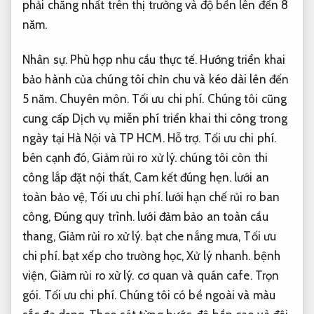
phải chăng nhất trên thị trường và độ bền lên đến 8
năm.
Nhân sự.
Phù hợp nhu cầu thực tế.
Hướng triển khai
bảo hành của chúng tôi chỉn chu và kéo dài lên đến
5 năm.
Chuyên môn.
Tối ưu chi phí.
Chúng tôi cũng
cung cấp Dịch vụ miễn phí triển khai thi công trong
ngày tại Hà Nội và TP HCM.
Hỗ trợ.
Tối ưu chi phí.
bên cạnh đó,
Giảm rủi ro xử lý.
chúng tôi còn thi
công lắp đặt nội thất,
Cam kết đúng hẹn.
lưới an
toàn bảo vệ,
Tối ưu chi phí.
lưới hạn chế rủi ro ban
công,
Đúng quy trình.
lưới đảm bảo an toàn cầu
thang,
Giảm rủi ro xử lý.
bạt che nắng mưa,
Tối ưu
chi phí.
bạt xếp cho trường học,
Xử lý nhanh.
bệnh
viện,
Giảm rủi ro xử lý.
cơ quan và quán cafe.
Trọn
gói.
Tối ưu chi phí.
Chúng tôi có bề ngoài và màu