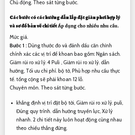
Chủ động.
Theo sát từng bước.
Các bước có các hướng dẫn lắp đặt giàn phơi hợp lý
và sơ đồ bản vẽ chi tiết
Áp dụng cho nhiều nhu cầu.
Mức giá.
Bước 1 :
Dùng thước đo và đánh dấu căn chỉnh
chính xác các vị trí để khoan bao gồm:
Ngân sách.
Giảm rủi ro xử lý.
4 Puli ,
Giảm rủi ro xử lý.
dẫn
hướng,
Tối ưu chi phí.
bộ tờ,
Phù hợp nhu cầu thực
tế.
tổng cộng sẽ phải khoan 12 lỗ.
Chuyên môn.
Theo sát từng bước.
khẳng định vị trí đặt bộ tời,
Giảm rủi ro xử lý.
puli,
Đúng quy trình.
dẫn hướng truyền lực,
Xử lý
nhanh.
2 chi tiết này luôn hoạt động cùng nhau
theo chiều thẳng đứng.