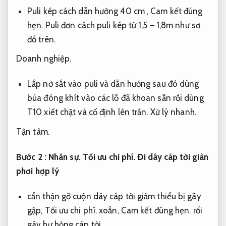
Puli kép cách dẫn hướng 40 cm ,
Cam kết đúng
hẹn.
Puli đơn cách puli kép từ 1,5 – 1,8m như sơ
đồ trên.
Doanh nghiệp.
Lắp nở sắt vào puli và dẫn hướng sau đó dùng
búa đóng khít vào các lỗ đã khoan sẵn rồi dùng
T10 xiết chặt và cố định lên trần.
Xử lý nhanh.
Tận tâm.
Bước 2 :
Nhân sự.
Tối ưu chi phí.
Đi dây cáp tời giàn
phơi hợp lý
cẩn thận gỡ cuộn dây cáp tời giảm thiểu bị gãy
gập,
Tối ưu chi phí.
xoắn,
Cam kết đúng hẹn.
rối
gây hư hỏng cáp tời.