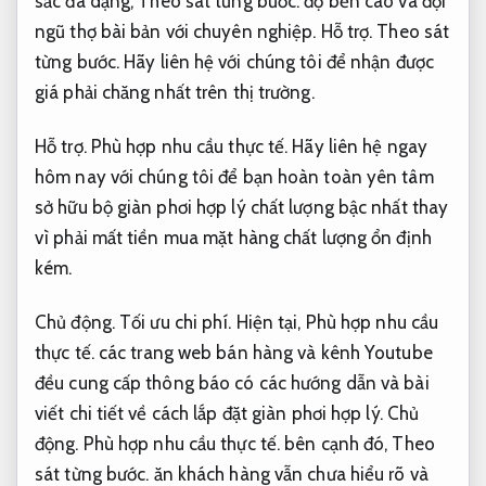
sắc đa dạng,
Theo sát từng bước.
độ bền cao và đội
ngũ thợ bài bản với chuyên nghiệp.
Hỗ trợ.
Theo sát
từng bước.
Hãy liên hệ với chúng tôi để nhận được
giá phải chăng nhất trên thị trường.
Hỗ trợ.
Phù hợp nhu cầu thực tế.
Hãy liên hệ ngay
hôm nay với chúng tôi để bạn hoàn toàn yên tâm
sở hữu bộ giàn phơi hợp lý chất lượng bậc nhất thay
vì phải mất tiền mua mặt hàng chất lượng ổn định
kém.
Chủ động.
Tối ưu chi phí.
Hiện tại,
Phù hợp nhu cầu
thực tế.
các trang web bán hàng và kênh Youtube
đều cung cấp thông báo có các hướng dẫn và bài
viết chi tiết về cách lắp đặt giàn phơi hợp lý.
Chủ
động.
Phù hợp nhu cầu thực tế.
bên cạnh đó,
Theo
sát từng bước.
ăn khách hàng vẫn chưa hiểu rõ và