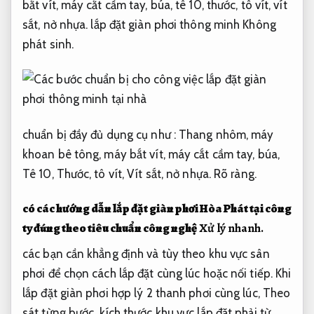
bắt vít, máy cắt cầm tay, búa, tê 10, thước, tô vít, vít
sắt, nở nhựa. lắp đặt giàn phơi thông minh
Không
phát sinh.
chuẩn bị đầy đủ dụng cụ như : Thang nhôm, máy
khoan bê tông, máy bắt vít, máy cắt cầm tay, búa,
Tê 10, Thước, tô vít, Vít sắt, nở nhựa.
Rõ ràng.
có các hướng dẫn lắp đặt giàn phơi Hòa Phát tại công
ty đúng theo tiêu chuẩn công nghệ
Xử lý nhanh.
các bạn cần khẳng định và tùy theo khu vực sân
phơi để chọn cách lắp đặt cùng lúc hoặc nối tiếp. Khi
lắp đặt giàn phơi hợp lý 2 thanh phơi cùng lúc,
Theo
sát từng bước.
kích thước khu vực lắp đặt phải từ