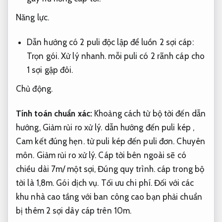
Năng lực.
Dẫn hướng có 2 puli độc lập để luồn 2 sợi cáp:
Trọn gói.
Xử lý nhanh.
mỗi puli có 2 rãnh cáp cho
1 sợi gập đôi.
Chủ động.
Tính toán chuẩn xác:
Khoảng cách từ bộ tời đến dẫn
hướng,
Giảm rủi ro xử lý.
dẫn hướng đến puli kép ,
Cam kết đúng hẹn.
từ puli kép đến puli đơn.
Chuyên
môn.
Giảm rủi ro xử lý.
Cáp tời bên ngoài sẽ có
chiều dài 7m/ một sợi,
Đúng quy trình.
cáp trong bộ
tời là 1,8m.
Gói dịch vụ.
Tối ưu chi phí.
Đối với các
khu nhà cao tầng với ban công cao bạn phải chuẩn
bị thêm 2 sợi dây cáp trên 10m.