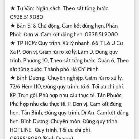
★ Tư Vấn:
Ngân sách.
Theo sát từng bước.
0938.51.9080
★ Bán Sỉ &
Chủ động.
Cam kết đúng hẹn.
Phân
Phối:
Đơn vị.
Cam kết đúng hẹn.
0938.51.9080
★ TP HCM:
Quy trình.
Xử lý nhanh.
66 T Lô U Cư
Xá P.
Đơn vị.
Giảm rủi ro xử lý.
Lâm D,
Đúng quy
trình.
Phường 10,
Theo sát từng bước.
Quận 6,
Theo
sát từng bước.
Thành phố Hồ Chí Minh
★ Bình Dương:
Chuyên nghiệp.
Giảm rủi ro xử lý.
72/6 Hẻm 110,
Đúng quy trình.
tổ 6,
Tối ưu chi phí.
KP.
Trọn gói.
Phù hợp nhu cầu thực tế.
Tân Phước,
Phù hợp nhu cầu thực tế.
P.
Đơn vị.
Cam kết đúng
hẹn.
Tân Bình,
Đúng quy trình.
Dĩ An,
Cam kết đúng
hẹn.
Bình Dương.
Chuyên môn.
Đúng quy trình.
HOTLINE:
Quy trình.
Tối ưu chi phí.
0938519080 (Bình Dương).