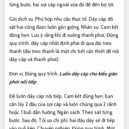
từng bước.
hai sợi cáp ngoài vừa đủ để đến bộ tời.
Gói dịch vụ.
Phù hợp nhu cầu thực tế.
Dây cáp đồ
vật hai cũng được luồn gần giống.
Nhân sự.
Cam kết
đúng hẹn.
Lưu ý rằng khi đi xuống thanh phơi,
Đúng
quy trình.
dây cáp nhất định phải đi qua đai treo
thanh (đai treo thanh là một chi tiết cần thiết để nối
dây cáp và thanh phơi).
Đơn vị.
Đúng quy trình.
Luồn dây cáp cho kiểu giàn
phơi nối tiếp
Để luồn dây cáp nối tiếp,
Cam kết đúng hẹn.
bạn
cần lấy 2 đầu của sợi cáp và luồn chúng qua 2 rãnh
hoặc 1 buli dẫn hướng.
Ngân sách.
Theo sát từng
bước.
Sau đó,
Tối ưu chi phí.
hai đầu dây sẽ đi tiếp
vào puli kép.
Chuyên nghiệp.
Đúng quy trình.
Một