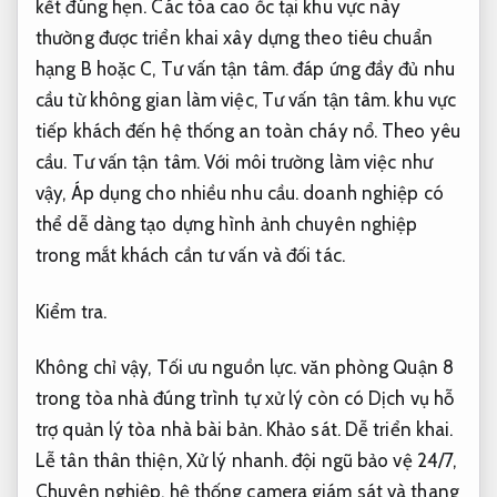
kết đúng hẹn.
Các tòa cao ốc tại khu vực này
thường được triển khai xây dựng theo tiêu chuẩn
hạng B hoặc C,
Tư vấn tận tâm.
đáp ứng đầy đủ nhu
cầu từ không gian làm việc,
Tư vấn tận tâm.
khu vực
tiếp khách đến hệ thống an toàn cháy nổ.
Theo yêu
cầu.
Tư vấn tận tâm.
Với môi trường làm việc như
vậy,
Áp dụng cho nhiều nhu cầu.
doanh nghiệp có
thể dễ dàng tạo dựng hình ảnh chuyên nghiệp
trong mắt khách cần tư vấn và đối tác.
Kiểm tra.
Không chỉ vậy,
Tối ưu nguồn lực.
văn phòng Quận 8
trong tòa nhà đúng trình tự xử lý còn có Dịch vụ hỗ
trợ quản lý tòa nhà bài bản.
Khảo sát.
Dễ triển khai.
Lễ tân thân thiện,
Xử lý nhanh.
đội ngũ bảo vệ 24/7,
Chuyên nghiệp.
hệ thống camera giám sát và thang