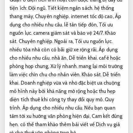
tiện ích:
Đội ngũ.
Tiết kiệm ngân sách.
hệ thống
thang máy,
Chuyên nghiệp.
internet tốc độ cao,
Áp
dụng cho nhiều nhu cầu.
lễ tân tiếp đón,
Tối ưu
nguồn lực.
camera giám sát và bảo vệ 24/7.
Khảo
sát.
Chuyên nghiệp.
Ngoài ra,
Tối ưu nguồn lực.
nhiều tòa nhà còn có bãi giữ xe rộng rãi,
Áp dụng
cho nhiều nhu cầu.
nhà ăn,
Dễ triển khai.
café hoặc
phòng họp chung,
Xử lý nhanh.
mang lại môi trường
làm việc chỉn chu cho nhân viên.
Khảo sát.
Dễ triển
khai.
Doanh nghiệp vừa và nhỏ đặc biệt ưa chuộng
mô hình này bởi khả năng mở rộng hoặc thu hẹp
diện tích thuê khi công ty thay đổi quy mô.
Quy
trình.
Áp dụng cho nhiều nhu cầu.
Nếu bạn quan
tâm tới xu hướng văn phòng hiện đại,
Cam kết đúng
hẹn.
có thể tham khảo thêm bài viết về Dịch vụ giá
rẻ cho thuê văn phòng trọn bộ.